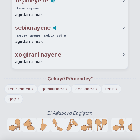
feşilneyene
›
feşelneyene
ağırdan almak
sebixnayene
›
sebexnayene
seboxnayîne
ağırdan almak
xo giranî nayene
›
ağırdan almak
Çekuyê Pêmendeyî
tehir etmek
geciktirmek
gecikmek
tehir
›
›
›
›
geç
›
Bi Alfabeya Engiştan