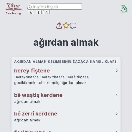
Zazakî
ê
î
û
Ferheng
ağırdan almak
AĞIRDAN ALMAK KELIMESININ ZAZACA KARŞILIKLARI
berey fîştene
›
berey vistene
herey fîstene
herê fîstene
geciktirmek, tehir etmek; ağırdan almak
bê waştiş kerdene
›
ağırdan almak
bê zerrî kerdene
›
ağırdan almak