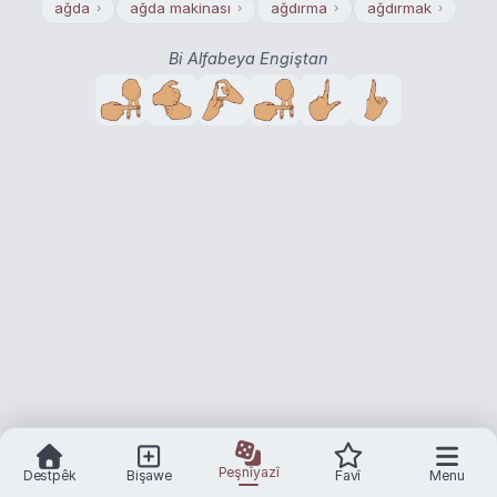
ağda
ağda makinası
ağdırma
ağdırmak
›
›
›
›
Bi Alfabeya Engiştan
Peşnîyazî
Destpêk
Bişawe
Favî
Menu