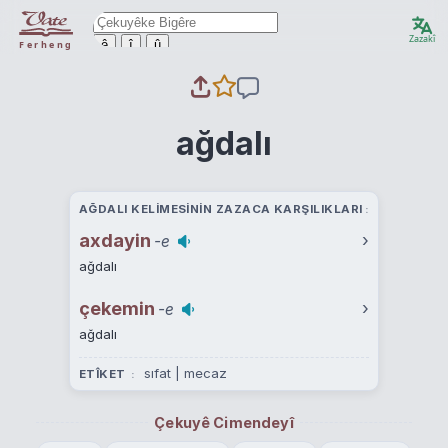
Zazakî
ê
î
û
Ferheng
ağdalı
AĞDALI KELIMESININ ZAZACA KARŞILIKLARI
axdayin
›
-e
ağdalı
çekemin
›
-e
ağdalı
sıfat | mecaz
ETÎKET
Çekuyê Cimendeyî