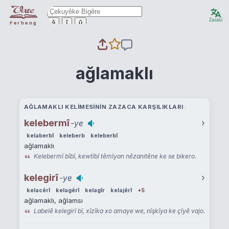
Zazakî
ê
î
û
Ferheng
ağlamaklı
AĞLAMAKLI KELIMESININ ZAZACA KARŞILIKLARI
kelebermî
›
-ye
kelaberbî
keleberb
keleberbî
ağlamaklı
Kelebermî bîbî, kewtîbî têmîyan nêzanitêne ke se bikero.
kelegirî
›
-ye
kelacêrî
kelagêrî
kelagîr
kelajêrî
+5
ağlamaklı, ağlamsı
Labelê kelegirî bî, xîzîka xo amaye we, nîşkîya ke çîyê vajo.