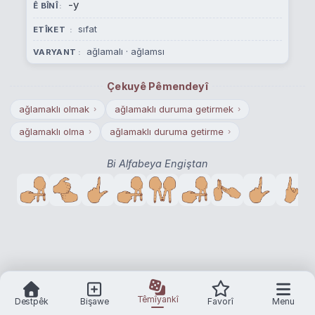
-y
Ê BÎNÎ
sıfat
ETÎKET
ağlamalı
·
ağlamsı
VARYANT
Çekuyê Pêmendeyî
ağlamaklı olmak
ağlamaklı duruma getirmek
›
›
ağlamaklı olma
ağlamaklı duruma getirme
›
›
Bi Alfabeya Engiştan
Têmîyankî
Destpêk
Bişawe
Favorî
Menu