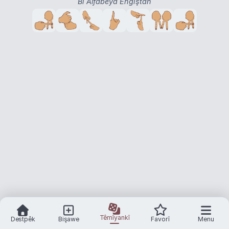
Bi Alfabeya Engiştan
Têmîyankî
Destpêk
Bişawe
Favorî
Menu