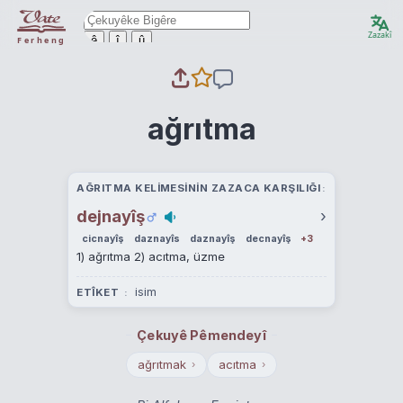
Zazakî
ê
î
û
Ferheng
ağrıtma
AĞRITMA KELIMESININ ZAZACA KARŞILIĞI
dejnayîş
›
cicnayîş
daznayîs
daznayîş
decnayîş
+3
1) ağrıtma 2) acıtma, üzme
isim
ETÎKET
Çekuyê Pêmendeyî
ağrıtmak
acıtma
›
›