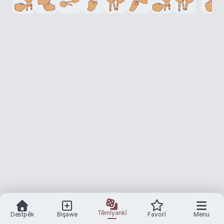
ağzına geleni söylemek
ağzına konmak
›
›
ağzına koymak
ağzını arama
ağzı pek
›
›
›
ağzını aramak
ağzı sulanmak
ağzı açık
›
›
›
ağzını kapatma
ağzına koymamak
›
›
ağzını kapatmak
ağzı gevşek
ağzı salyalı
›
›
›
ağzı sulanma
ağzı kulaklarına varmak
ağzı sıkı
›
›
›
ağzı bozuk
ağzı var dili yok
ağzı dili tutulmak
›
›
›
ağzı açık kalıp dişlerini göstermek
ağzı büyük olan
›
›
ağzı yara bere içinde olan
›
ağzı açık kalıp dişlerini gösterme
ağzı biçimsiz olan
›
›
Têmîyankî
Destpêk
Bişawe
Favorî
Menu