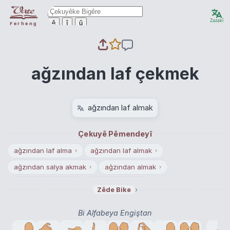
Zazakî
ê
î
û
Ferheng
ağzından laf çekmek
ağzından laf almak
Çekuyê Pêmendeyî
ağzından laf alma
ağzından laf almak
›
›
ağzından salya akmak
ağzından almak
›
›
ağzından kaçırma
ağzından alma
›
›
›
Zêde Bike
ağzından kaçırmak
ağzından çıkarma
›
›
Bi Alfabeya Engiştan
ağzından çıkarmak
ağzında gevelemek
›
›