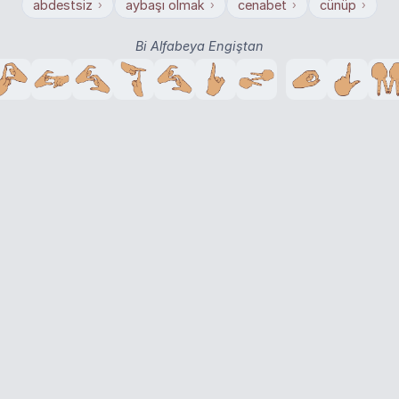
abdestsiz
aybaşı olmak
cenabet
cünüp
›
›
›
›
Bi Alfabeya Engiştan