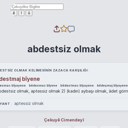
ê
î
û
abdestsiz olmak
ESTSIZ OLMAK KELIMESININ ZAZACA KARŞILIĞI
destmaj bîyene
esmac bîyayene
bêdesmac bîyene
bêdestmac bîyayene
bêdeşmaj bîyayene
abdestsiz olmak, aptessiz olmak 2) (kadın) aybaşı olmak, âdet gör
aptessiz olmak
YANT
Çekuyê Cimendeyî