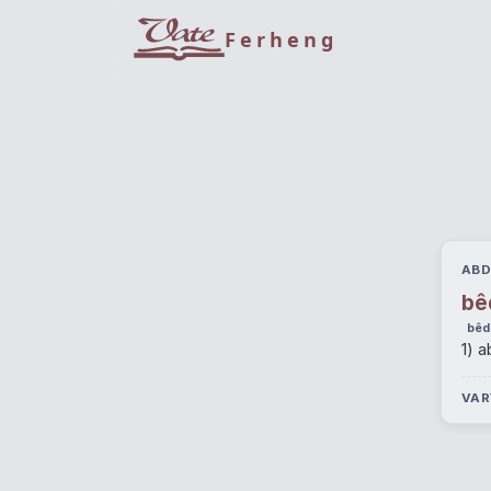
Ferheng
ABD
bê
bêd
1) 
VAR