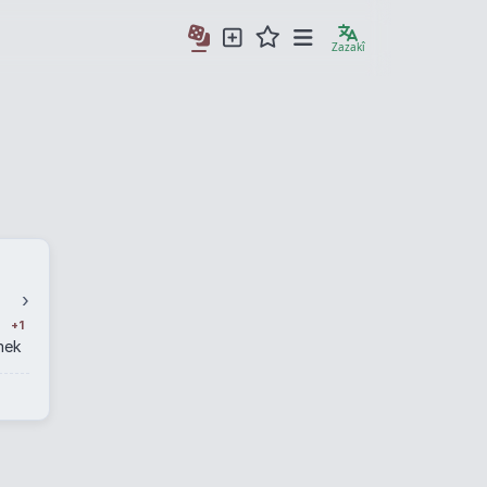
Zazakî
›
+1
mek