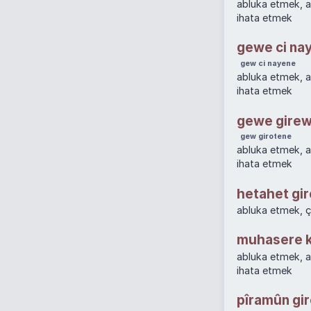
abluka etmek, 
ihata etmek
gewe ci na
gew ci nayene
abluka etmek, 
ihata etmek
gewe gire
gew girotene
abluka etmek, 
ihata etmek
hetahet gi
abluka etmek, 
muhasere 
abluka etmek, 
ihata etmek
pîramûn gi