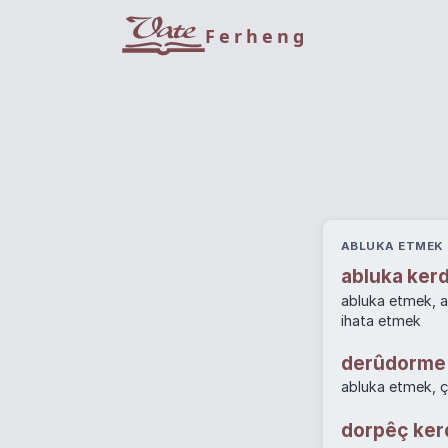
Ferheng
ABLUKA ETMEK 
abluka ker
abluka etmek, 
ihata etmek
derûdorme
abluka etmek, 
dorpêç ke