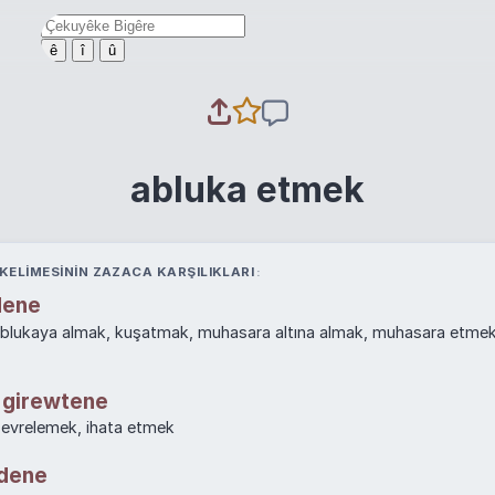
ê
î
û
abluka etmek
KELIMESININ ZAZACA KARŞILIKLARI
dene
ablukaya almak, kuşatmak, muhasara altına almak, muhasara etmek
 girewtene
çevrelemek, ihata etmek
rdene