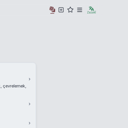
Zazakî
›
, çevrelemek,
›
›