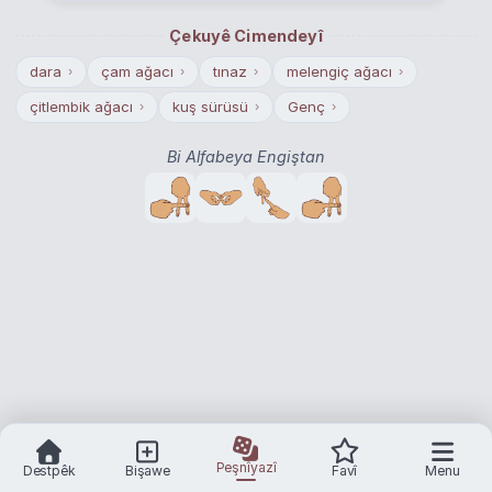
Çekuyê Cimendeyî
dara
çam ağacı
tınaz
melengiç ağacı
›
›
›
›
çitlembik ağacı
kuş sürüsü
Genç
›
›
›
Bi Alfabeya Engiştan
Peşnîyazî
Destpêk
Bişawe
Favî
Menu