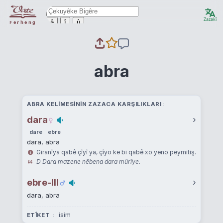
Zazakî
ê
î
û
Ferheng
abra
ABRA KELIMESININ ZAZACA KARŞILIKLARI
dara
›
dare
ebre
dara, abra
Giranîya qabê çîyî ya, çîyo ke bi qabê xo yeno peymitiş.
D Dara mazene nêbena dara mûrîye.
ebre-III
›
dara, abra
isim
ETÎKET