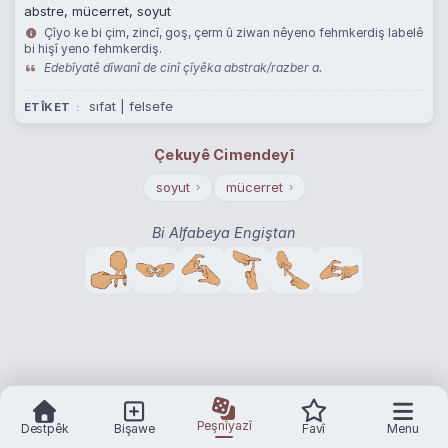
abstre, mücerret, soyut
Çîyo ke bi çim, zincî, goş, çerm û ziwan nêyeno fehmkerdiş labelê
bi hişî yeno fehmkerdiş.
Edebîyatê dîwanî de cinî çîyêka abstrak/razber a.
sıfat | felsefe
ETÎKET
Çekuyê Cimendeyî
soyut
mücerret
›
›
Bi Alfabeya Engiştan
Peşnîyazî
Destpêk
Bişawe
Favî
Menu