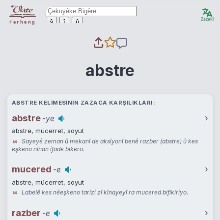
Zazakî
ê
î
û
Ferheng
abstre
ABSTRE KELIMESININ ZAZACA KARŞILIKLARI
abstre
›
-ye
abstre, mücerret, soyut
Sayeyê zeman û mekanî de aksîyonî benê razber (abstre) û kes
eşkeno nînan îfade bikero.
mucered
›
-e
abstre, mücerret, soyut
Labelê kes nêeşkeno tarîzî zî kînayeyî ra mucered bifikirîyo.
razber
›
-e