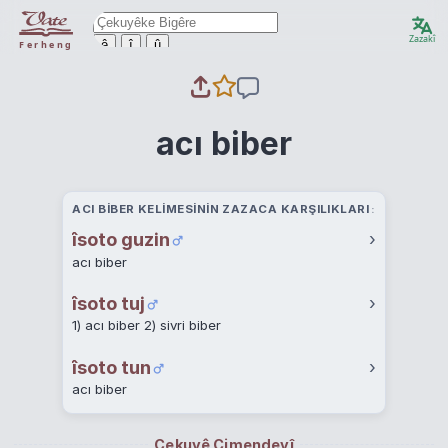
Zazakî
ê
î
û
Ferheng
acı biber
ACI BIBER KELIMESININ ZAZACA KARŞILIKLARI
îsoto guzin
›
acı biber
îsoto tuj
›
1) acı biber 2) sivri biber
îsoto tun
›
acı biber
Çekuyê Cimendeyî