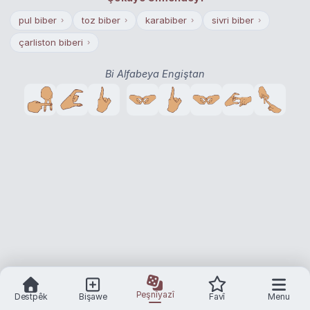
pul biber
toz biber
karabiber
sivri biber
›
›
›
›
çarliston biberi
›
Bi Alfabeya Engiştan
Peşnîyazî
Destpêk
Bişawe
Favî
Menu