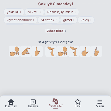
Çekuyê Cimendeyî
yakışıklı
iyi kötü
Nasılsın, iyi misin
›
›
›
kıymetlendirmek
iyi etmek
güzel
keleş
›
›
›
›
iyi olmak
iyileşmek
iyileştirmek
›
›
›
›
Zêde Bike
değerlendirmek
›
Bi Alfabeya Engiştan
Peşnîyazî
Destpêk
Bişawe
Favî
Menu