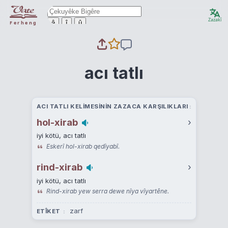
Zazakî
ê
î
û
Ferheng
acı tatlı
ACI TATLI KELIMESININ ZAZACA KARŞILIKLARI
hol-xirab
›
iyi kötü, acı tatlı
Eskerî hol-xirab qedîyabî.
rind-xirab
›
iyi kötü, acı tatlı
Rind-xirab yew serra dewe nîya vîyartêne.
zarf
ETÎKET