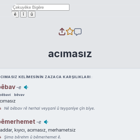
ê
î
û
acımasız
CIMASIZ KELIMESININ ZAZACA KARŞILIKLARI
bêbav
-e
bêbavi
bêvav
cımasız
Nê bêbav rê herhal veyşanî û teyşanîye çîn bîye.
bêmerhemet
-e
addar, kıyıcı, acımasız, merhametsiz
Şima bêrehm û bêmerhemet ê.