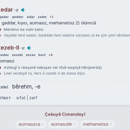
xedar
-e
qedar
qeddar
xidar
zalim
+1
) gaddar, kıyıcı, acımasız, merhametsiz 2) ölümcül
Merdimo ke zulm keno.
Vayêde henî xedar, tozikêde henî xedare varzena ra ke çim çimî nêvînen
xezeb-II
-e
xedev
xezebi
xezev
bacî
+4
cımasız
Astengî û rewşanê nebaşan ver hîsê waştişê hêrişkerdişî.
Lewî verdayê ro, hers û xezeb rî de maxe bîyo.
bêrehm, -e
 BÎNÎ
sıfat | zarf
TÎKET
Çekuyê Cimendeyî
acımasızca
acımasızlık
merhametsiz
›
›
›