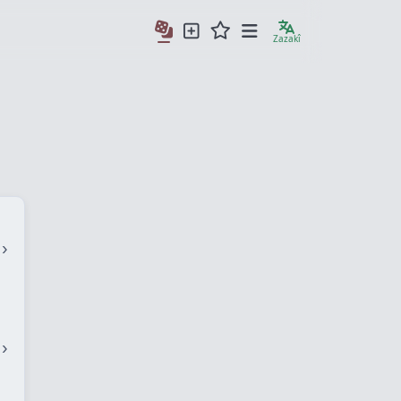
Zazakî
›
›