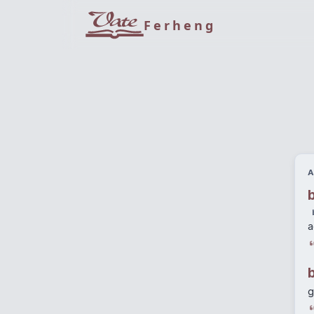
Ferheng
A
a
g