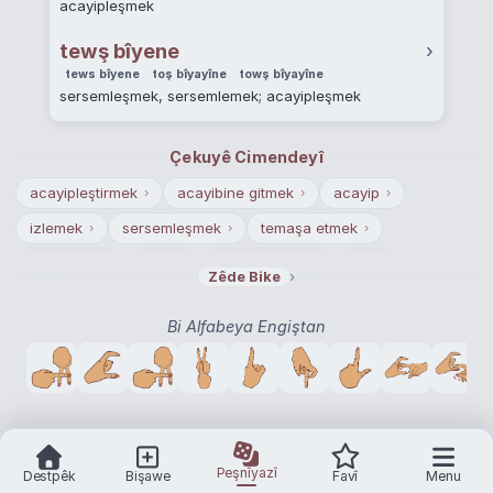
acayipleşmek
tewş bîyene
›
tews bîyene
toş bîyayîne
towş bîyayîne
sersemleşmek, sersemlemek; acayipleşmek
Çekuyê Cimendeyî
acayipleştirmek
acayibine gitmek
acayip
›
›
›
izlemek
sersemleşmek
temaşa etmek
›
›
›
seyretmek
abes
sersemletmek
bak
›
›
›
›
›
Zêde Bike
temaşa
baş döndürücü
ters
›
›
›
Bi Alfabeya Engiştan
Peşnîyazî
Destpêk
Bişawe
Favî
Menu