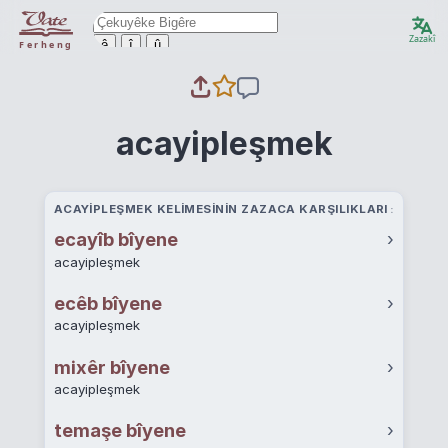
Zazakî
ê
î
û
Ferheng
acayipleşmek
ACAYIPLEŞMEK KELIMESININ ZAZACA KARŞILIKLARI
ecayîb bîyene
›
acayipleşmek
ecêb bîyene
›
acayipleşmek
mixêr bîyene
›
acayipleşmek
temaşe bîyene
›