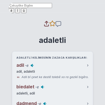
ê
î
û
adaletli
ADALETLI KELIMESININ ZAZACA KARŞILIKLARI
adil
›
-e
adil, adaletli
Adil bî çewt ke destê talebê xo ra gezikî bigêro.
biedalet
›
-e
adaletli, adil
dadmend
›
-e