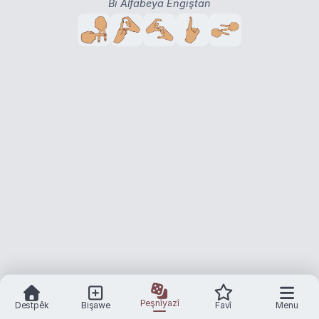
Bi Alfabeya Engiştan
Peşnîyazî
Destpêk
Bişawe
Favî
Menu