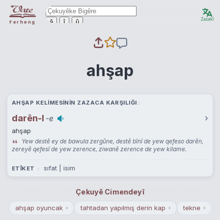
Zazakî
ê
î
û
Ferheng
ahşap
AHŞAP KELIMESININ ZAZACA KARŞILIĞI
darên-I
›
-e
ahşap
Yew destê ey de bawula zergûne, destê bînî de yew qefeso darên,
zereyê qefesî de yew zerence, ziwanê zerence de yew kilame.
sıfat | isim
ETÎKET
Çekuyê Cimendeyî
ahşap oyuncak
tahtadan yapılmış derin kap
tekne
›
›
›