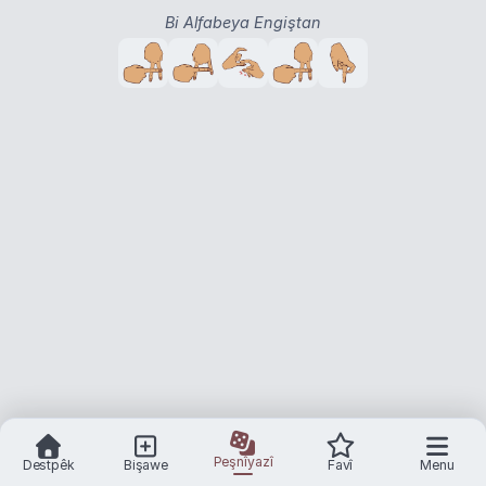
Bi Alfabeya Engiştan
Peşnîyazî
Destpêk
Bişawe
Favî
Menu