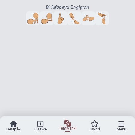
Bi Alfabeya Engiştan
Têmîyankî
Destpêk
Bişawe
Favorî
Menu