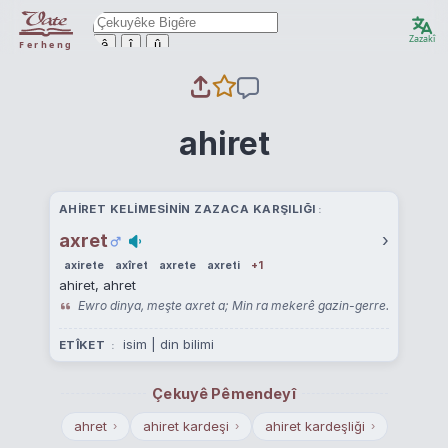
Zazakî
ê
î
û
Ferheng
ahiret
AHIRET KELIMESININ ZAZACA KARŞILIĞI
axret
›
axirete
axîret
axrete
axreti
+1
ahiret, ahret
Ewro dinya, meşte axret a; Min ra mekerê gazin-gerre.
isim | din bilimi
ETÎKET
Çekuyê Pêmendeyî
ahret
ahiret kardeşi
ahiret kardeşliği
›
›
›