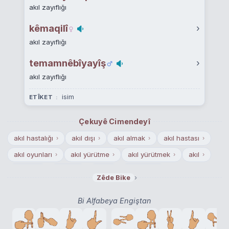
akıl zayıflığı
kêmaqilî
›
akıl zayıflığı
temamnêbîyayîş
›
akıl zayıflığı
isim
ETÎKET
Çekuyê Cimendeyî
akıl hastalığı
akıl dışı
akıl almak
akıl hastası
›
›
›
›
akıl oyunları
akıl yürütme
akıl yürütmek
akıl
›
›
›
›
akılcılık
akıllılık
akıllı
akıl küpü
›
›
›
›
›
Zêde Bike
akıl hastanesi
akılsızlık
akıl etmek
akılsal
›
›
›
›
Bi Alfabeya Engiştan
akıl vermek
akıl doktoru
akıl ermemek
akıcılık
›
›
›
›
akıllıca
akıl erdirmek
akıl erdirememek
›
›
›