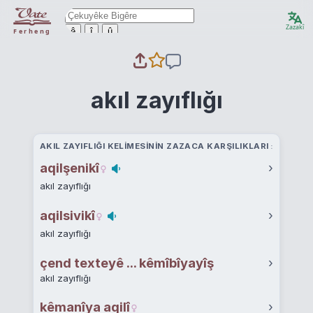
Zazakî
ê
î
û
Ferheng
akıl zayıflığı
AKIL ZAYIFLIĞI KELIMESININ ZAZACA KARŞILIKLARI
aqilşenikî
›
akıl zayıflığı
aqilsivikî
›
akıl zayıflığı
çend texteyê ... kêmîbîyayîş
›
akıl zayıflığı
kêmanîya aqilî
›