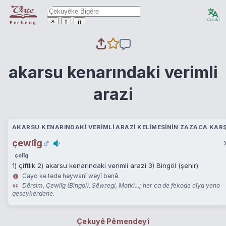
Zazakî
ê
î
û
Ferheng
akarsu kenarındaki verimli
arazi
AKARSU KENARINDAKI VERIMLI ARAZI KELIMESININ ZAZACA KARŞ
çewlîg
çolîg
1) çiftlik 2) akarsu kenarındaki verimli arazi 3) Bingöl (şehir)
Cayo ke tede heywanî weyî benê.
Dêrsim, Çewlîg (Bîngol), Sêwregi, Motkî...; her ca de fekode cîya yeno
qeseykerdene.
Çekuyê Pêmendeyî