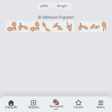
çiftlik
Bingöl
›
›
Bi Alfabeya Engiştan
Têmîyankî
Destpêk
Bişawe
Favorî
Menu