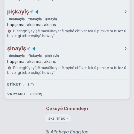
pişkayîş
›
deşinayîş
fişkayîş
şinayîş
hapşırma, aksırma, aksırış
Bi tengbîyayîşê masûlkeyanê rayîrê cîfî ver fek û pirnike ra bi lez û
bi vengî tebereştişê hewayî.
şinayîş
›
deşinayîş
fişkayîş
pişkayîş
hapşırma, aksırma, aksırış
Bi tengbîyayîşê masûlkeyanê rayîrê cîfî ver fek û pirnike ra bi lez û
bi vengî tebereştişê hewayî.
isim
ETÎKET
aksırış
VARYANT
Çekuyê Cimendeyî
aksırmak
›
Bi Alfabeya Engiştan