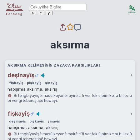
Zazakî
ê
î
û
Ferheng
aksırma
AKSIRMA KELIMESININ ZAZACA KARŞILIKLARI
deşinayîş
›
fişkayîş
pişkayîş
şinayîş
hapşırma aksırma, aksırış
Bi tengbîyayîşê masûlkeyanê rayîrê cîfî ver fek û pirnike ra bi lez û
bi vengî tebereştişê hewayî.
fişkayîş
›
deşinayîş
pişkayîş
şinayîş
hapşırma, aksırma, aksırış
Bi tengbîyayîşê masûlkeyanê rayîrê cîfî ver fek û pirnike ra bi lez û
bi vengî tebereştişê hewayî.