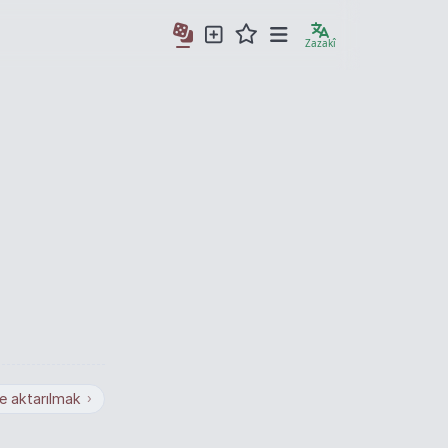
Zazakî
le aktarılmak
›