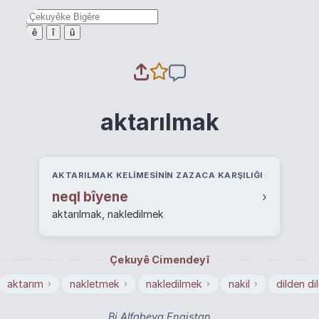
ê
î
û
aktarılmak
AKTARILMAK KELIMESININ ZAZACA KARŞILIĞI
neql bîyene
›
aktarılmak, nakledilmek
Çekuyê Cimendeyî
aktarım
nakletmek
nakledilmek
nakil
dilden di
›
›
›
›
Bi Alfabeya Engiştan