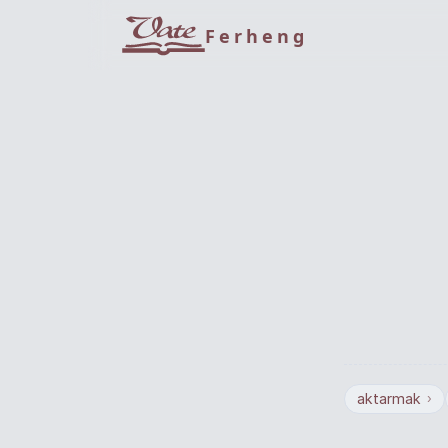
Ferheng
aktarmak
›