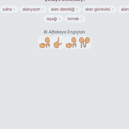
saha
alanyazın
alan derinliği
alan görevlisi
alan
›
›
›
›
aşağı
inmek
›
›
Bi Alfabeya Engiştan