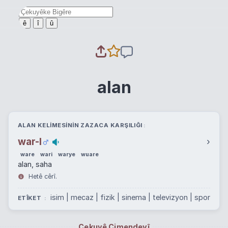
ê
î
û
alan
ALAN KELIMESININ ZAZACA KARŞILIĞI
war-I
›
ware
wari
warye
wuare
alan, saha
Hetê cêrî.
isim | mecaz | fizik | sinema | televizyon | spor
ETÎKET
Çekuyê Cimendeyî