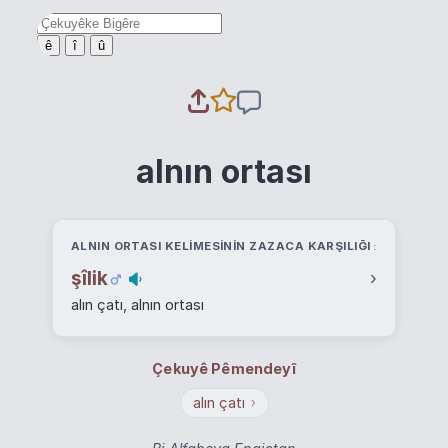
ê
î
û
alnın ortası
ALNIN ORTASI KELIMESININ ZAZACA KARŞILIĞI
şîlik
›
alın çatı, alnın ortası
Çekuyê Pêmendeyî
alın çatı
›