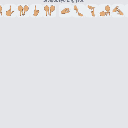
Bi Alfabeya Engiştan