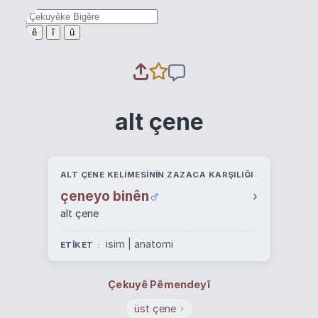
ê
î
û
alt çene
ALT ÇENE KELIMESININ ZAZACA KARŞILIĞI
çeneyo binên
›
alt çene
isim | anatomi
ETÎKET
Çekuyê Pêmendeyî
üst çene
›