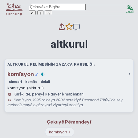
Zazakî
ê
î
û
Ferheng
altkurul
ALTKURUL KELIMESININ ZAZACA KARŞILIĞI
komîsyon
›
sîmsarî
komîte
delalî
komisyon (altkurul)
Karêkî de, pereyê ke dayenê mabênkarî.
Komîsyon, 1995 ra heya 2002 serekîyê Desmond Tûtûyî de sey
mekanîzmayê cigêrayoxî vîyarteyî xebitîya.
Çekuyê Pêmendeyî
komisyon
›