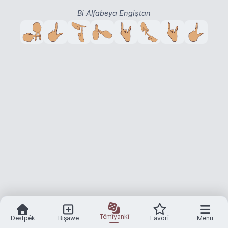
Bi Alfabeya Engiştan
Têmîyankî
Destpêk
Bişawe
Favorî
Menu