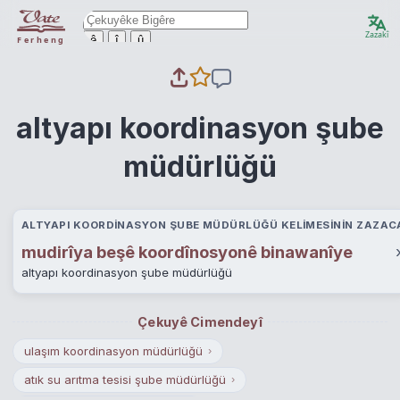
Zazakî
ê
î
û
Ferheng
altyapı koordinasyon şube
müdürlüğü
ALTYAPI KOORDINASYON ŞUBE MÜDÜRLÜĞÜ KELIMESININ ZAZACA
mudirîya beşê koordînosyonê binawanîye
altyapı koordinasyon şube müdürlüğü
Çekuyê Cimendeyî
ulaşım koordinasyon müdürlüğü
›
atık su arıtma tesisi şube müdürlüğü
›