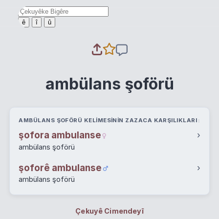
ê
î
û
ambülans şoförü
AMBÜLANS ŞOFÖRÜ KELIMESININ ZAZACA KARŞILIKLARI
şofora ambulanse
›
ambülans şoförü
şoforê ambulanse
›
ambülans şoförü
Çekuyê Cimendeyî