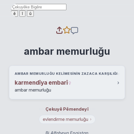
ê
î
û
ambar memurluğu
AMBAR MEMURLUĞU KELIMESININ ZAZACA KARŞILIĞI
karmendîya embarî
›
ambar memurluğu
Çekuyê Pêmendeyî
evlendirme memurluğu
›
Bi Alfabeya Engiştan