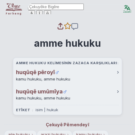
Zazakî
ê
î
û
Ferheng
amme hukuku
AMME HUKUKU KELIMESININ ZAZACA KARŞILIKLARI
huqûqê pêroyî
›
kamu hukuku, amme hukuku
huqûqê umûmîya
›
kamu hukuku, amme hukuku
isim | hukuk
ETÎKET
Çekuyê Pêmendeyî
aile hukuku
arazi hukuku
kamu hukuku
›
›
›