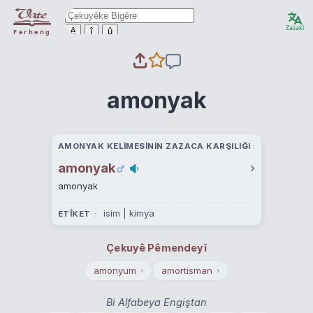
Zazakî
ê
î
û
Ferheng
amonyak
AMONYAK KELIMESININ ZAZACA KARŞILIĞI
amonyak
›
amonyak
isim | kimya
ETÎKET
Çekuyê Pêmendeyî
amonyum
amortisman
›
›
Bi Alfabeya Engiştan