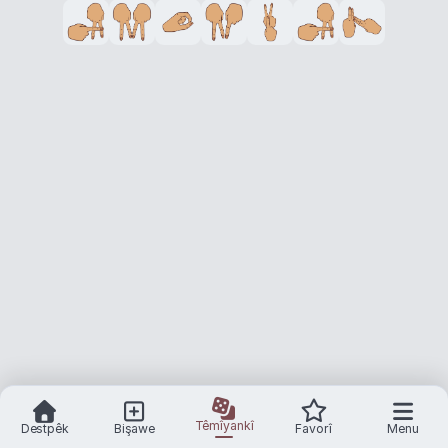
Têmîyankî
Destpêk
Bişawe
Favorî
Menu