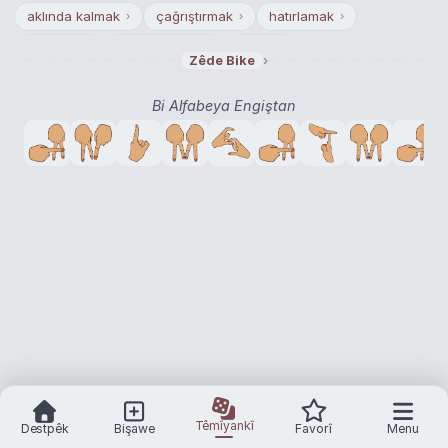
aklında kalmak
çağrıştırmak
hatırlamak
›
›
›
unutmak
aklına gelmek
bellek
›
›
›
›
Zêde Bike
Bi Alfabeya Engiştan
Têmîyankî
Destpêk
Bişawe
Favorî
Menu