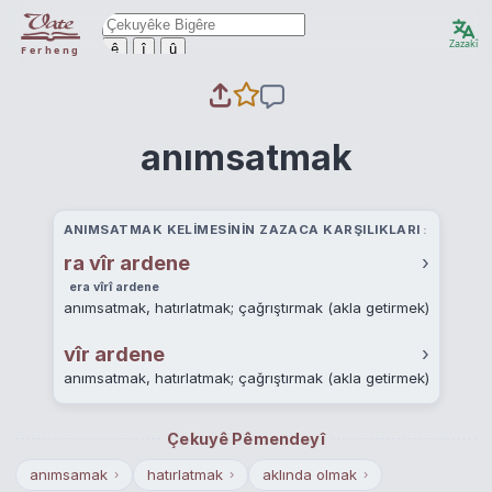
Zazakî
ê
î
û
Ferheng
anımsatmak
ANIMSATMAK KELIMESININ ZAZACA KARŞILIKLARI
ra vîr ardene
›
era vîrî ardene
anımsatmak, hatırlatmak; çağrıştırmak (akla getirmek)
vîr ardene
›
anımsatmak, hatırlatmak; çağrıştırmak (akla getirmek)
Çekuyê Pêmendeyî
anımsamak
hatırlatmak
aklında olmak
›
›
›