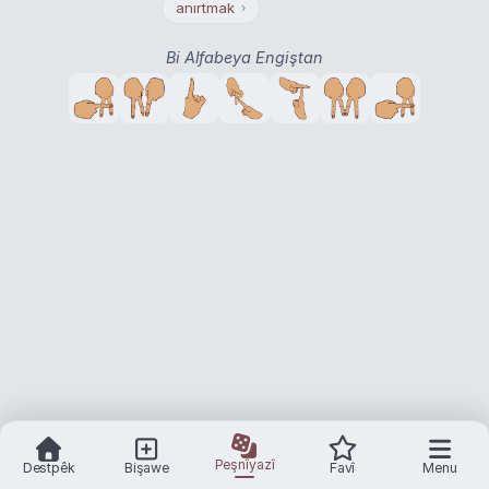
anırtmak
›
Bi Alfabeya Engiştan
Peşnîyazî
Destpêk
Bişawe
Favî
Menu