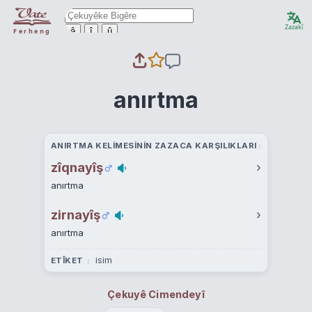
Zazakî
ê
î
û
Ferheng
anırtma
ANIRTMA KELIMESININ ZAZACA KARŞILIKLARI
zîqnayîş
›
anırtma
zirnayîş
›
anırtma
isim
ETÎKET
Çekuyê Cimendeyî