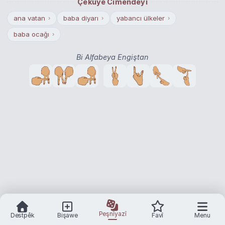
Çekuyê Cimendeyî
ana vatan
baba diyarı
yabancı ülkeler
›
›
›
baba ocağı
›
Bi Alfabeya Engiştan
Peşnîyazî
Destpêk
Bişawe
Favî
Menu