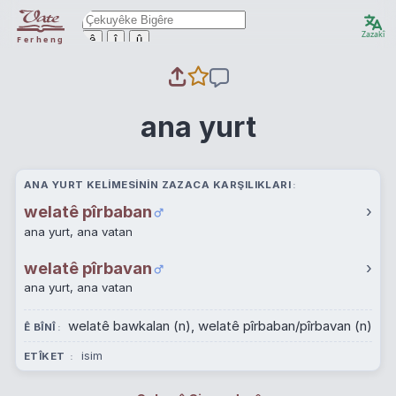
Zazakî
ê
î
û
Ferheng
ana yurt
ANA YURT KELIMESININ ZAZACA KARŞILIKLARI
welatê pîrbaban
›
ana yurt, ana vatan
welatê pîrbavan
›
ana yurt, ana vatan
welatê bawkalan (n), welatê pîrbaban/pîrbavan (n)
Ê BÎNÎ
isim
ETÎKET