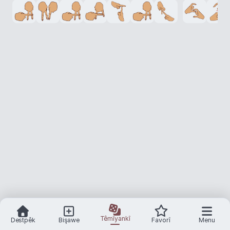
Têmîyankî
Destpêk
Bişawe
Favorî
Menu