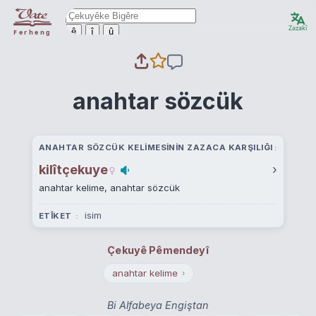
Zazakî
ê
î
û
Ferheng
anahtar sözcük
ANAHTAR SÖZCÜK KELIMESININ ZAZACA KARŞILIĞI
kilîtçekuye
›
anahtar kelime, anahtar sözcük
isim
ETÎKET
Çekuyê Pêmendeyî
anahtar kelime
›
Bi Alfabeya Engiştan