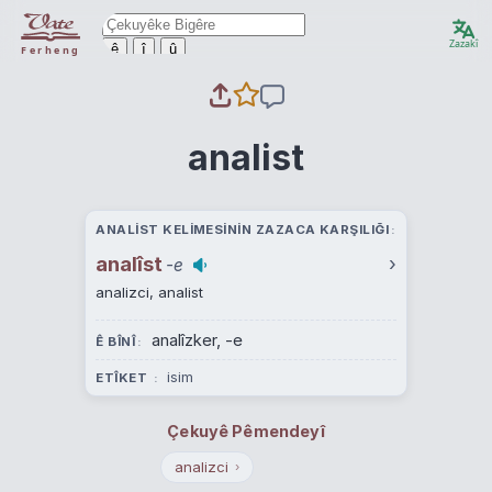
Zazakî
ê
î
û
Ferheng
analist
ANALIST KELIMESININ ZAZACA KARŞILIĞI
analîst
›
-e
analizci, analist
analîzker, -e
Ê BÎNÎ
isim
ETÎKET
Çekuyê Pêmendeyî
analizci
›