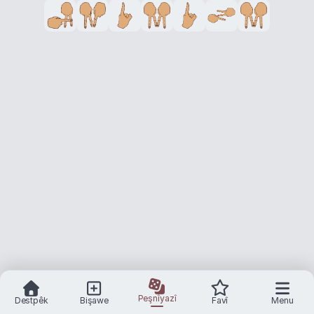
Peşnîyazî
Destpêk
Bişawe
Favî
Menu