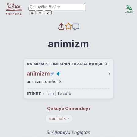
Zazakî
ê
î
û
Ferheng
animizm
ANIMIZM KELIMESININ ZAZACA KARŞILIĞI
anîmîzm
›
animizm, canlıcılık
isim | felsefe
ETÎKET
Çekuyê Cimendeyî
canlıcılık
›
Bi Alfabeya Engiştan