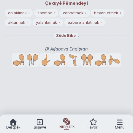
Çekuyê Pêmendeyî
anlatılmak
sanmak
zannetmek
beyan etmek
›
›
›
›
aktarmak
yalanlamak
ezbere anlatmak
›
›
›
ağıt yakmak
dolaylı anlatmak
söylemek
›
›
›
›
Zêde Bike
demek
dillendirmek
deyivermek
›
›
›
Bi Alfabeya Engiştan
ağzına geleni söylemek
›
Têmîyankî
Destpêk
Bişawe
Favorî
Menu