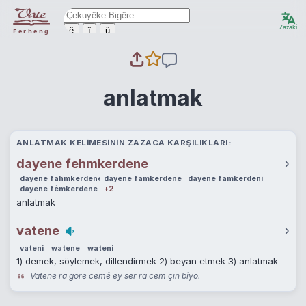
Zazakî
ê
î
û
Ferheng
anlatmak
ANLATMAK KELIMESININ ZAZACA KARŞILIKLARI
dayene fehmkerdene
›
dayene fahmkerdene
dayene famkerdene
dayene famkerdeni
dayene fêmkerdene
+2
anlatmak
vatene
›
vateni
watene
wateni
1) demek, söylemek, dillendirmek 2) beyan etmek 3) anlatmak
Vatene ra gore cemê ey ser ra cem çin bîyo.