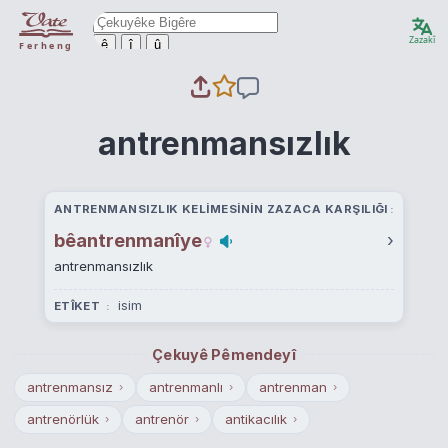
Zazakî
ê
î
û
Ferheng
antrenmansızlık
ANTRENMANSIZLIK KELIMESININ ZAZACA KARŞILIĞI
bêantrenmanîye
›
antrenmansızlık
isim
ETÎKET
Çekuyê Pêmendeyî
antrenmansız
antrenmanlı
antrenman
›
›
›
antrenörlük
antrenör
antikacılık
›
›
›