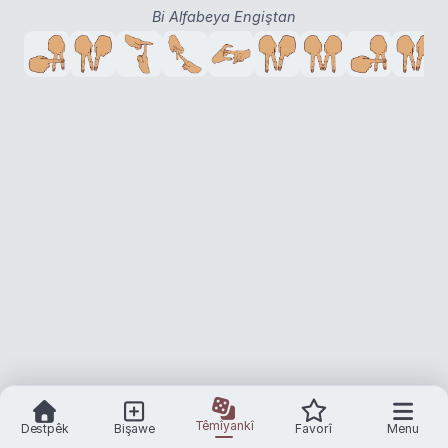
Bi Alfabeya Engiştan
Têmîyankî
Destpêk
Bişawe
Favorî
Menu