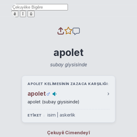
ê
î
û
apolet
subay giysisinde
APOLET KELIMESININ ZAZACA KARŞILIĞI
apolet
›
apolet (subay giysisinde)
isim | askerlik
ETÎKET
Çekuyê Cimendeyî