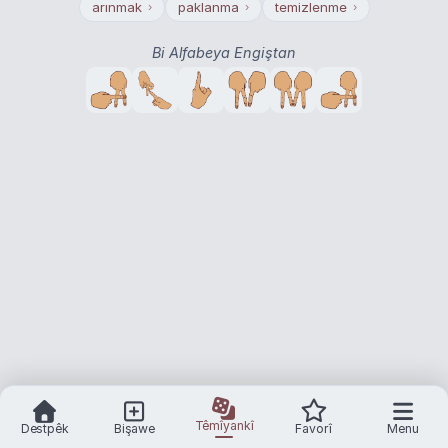
arınmak
paklanma
temizlenme
›
›
›
Bi Alfabeya Engiştan
Têmîyankî
Destpêk
Bişawe
Favorî
Menu