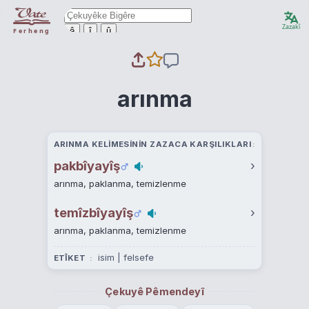
Zazakî
ê
î
û
Ferheng
arınma
ARINMA KELIMESININ ZAZACA KARŞILIKLARI
pakbîyayîş
›
arınma, paklanma, temizlenme
temîzbîyayîş
›
arınma, paklanma, temizlenme
isim | felsefe
ETÎKET
Çekuyê Pêmendeyî