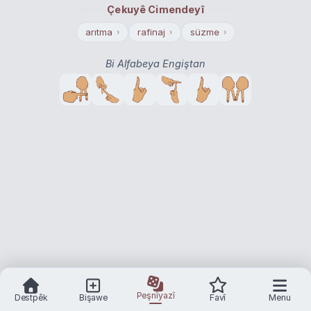
Çekuyê Cimendeyî
arıtma
rafinaj
süzme
›
›
›
Bi Alfabeya Engiştan
Peşnîyazî
Destpêk
Bişawe
Favî
Menu