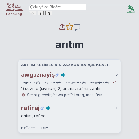
Zazakî
ê
î
û
Ferheng
arıtım
ARITIM KELIMESININ ZAZACA KARŞILIKLARI
awguznayîş
›
agoznayîş
aguznayîş
awgoznayîş
awgujnayîş
+1
1) süzme (sıvı için) 2) arıtma, rafinaj, arıtım
Ser ra girewtişê awa penîr, toraq, mast ûsn.
rafînaj
›
arıtım, rafinaj
isim
ETÎKET