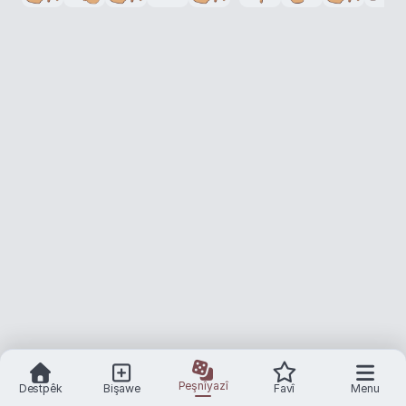
Peşnîyazî
Destpêk
Bişawe
Favî
Menu