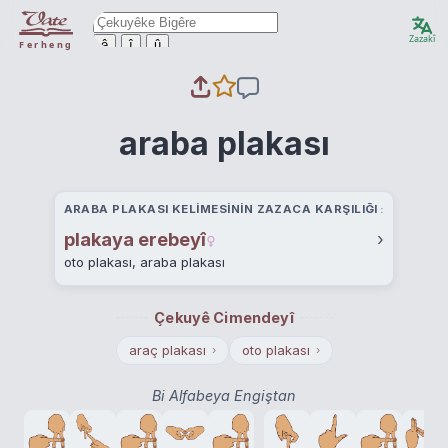
Zazakî
ê
î
û
Ferheng
araba plakası
ARABA PLAKASI KELIMESININ ZAZACA KARŞILIĞI
plakaya erebeyî
›
oto plakası, araba plakası
Çekuyê Cimendeyî
araç plakası
oto plakası
›
›
Bi Alfabeya Engiştan