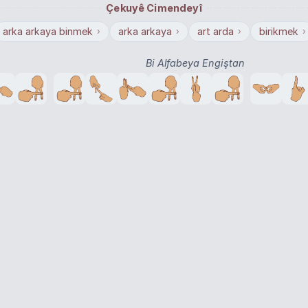
Çekuyê Cimendeyî
arka arkaya binmek
arka arkaya
art arda
birikmek
›
›
›
›
Bi Alfabeya Engiştan