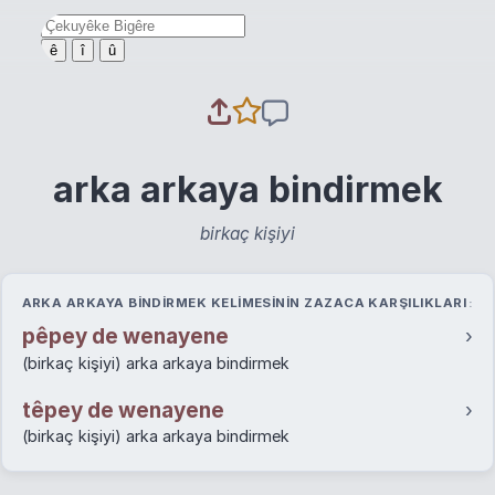
ê
î
û
arka arkaya bindirmek
birkaç kişiyi
ARKA ARKAYA BINDIRMEK KELIMESININ ZAZACA KARŞILIKLARI
pêpey de wenayene
›
(birkaç kişiyi) arka arkaya bindirmek
têpey de wenayene
›
(birkaç kişiyi) arka arkaya bindirmek