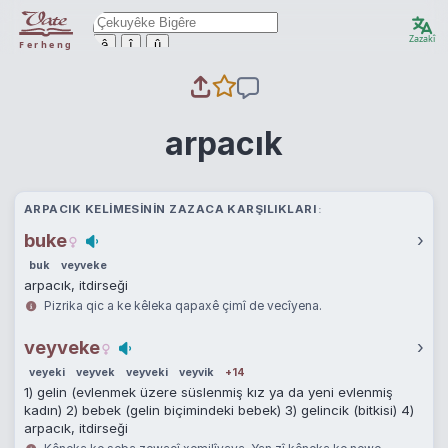
Zazakî
ê
î
û
Ferheng
arpacık
ARPACIK KELIMESININ ZAZACA KARŞILIKLARI
buke
›
buk
veyveke
arpacık, itdirseği
Pizrika qic a ke kêleka qapaxê çimî de vecîyena.
veyveke
›
veyeki
veyvek
veyveki
veyvik
+14
1) gelin (evlenmek üzere süslenmiş kız ya da yeni evlenmiş
kadın) 2) bebek (gelin biçimindeki bebek) 3) gelincik (bitkisi) 4)
arpacık, itdirseği