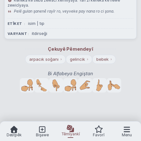
Kêneka ke seba zewacî xemilîyaya. Yan zî kêneka ke newe
zewicîyaya.
Pelê gulan şanenê rayîr ro, veyveke pay nana ro ci şona.
isim | tıp
ETÎKET
itdirseği
VARYANT
Çekuyê Pêmendeyî
arpacık soğanı
gelincik
bebek
›
›
›
Bi Alfabeya Engiştan
Têmîyankî
Destpêk
Bişawe
Favorî
Menu