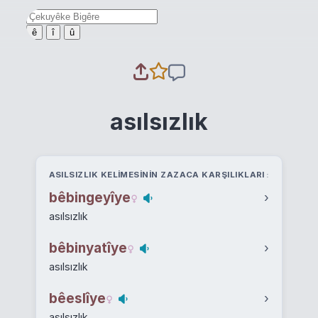
ê
î
û
asılsızlık
ASILSIZLIK KELIMESININ ZAZACA KARŞILIKLARI
bêbingeyîye
›
asılsızlık
bêbinyatîye
›
asılsızlık
bêeslîye
›
asılsızlık