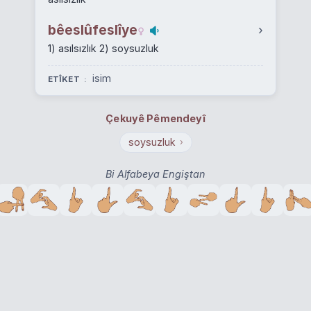
bêeslûfeslîye
›
1) asılsızlık 2) soysuzluk
isim
ETÎKET
Çekuyê Pêmendeyî
soysuzluk
›
Bi Alfabeya Engiştan