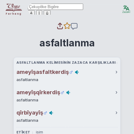
Zazakî
ê
î
û
Ferheng
asfaltlanma
ASFALTLANMA KELIMESININ ZAZACA KARŞILIKLARI
ameyîşasfaltkerdiş
›
asfaltlanma
ameyîşqîrkerdiş
›
asfaltlanma
qîrbîyayîş
›
asfaltlanma
isim
ETÎKET