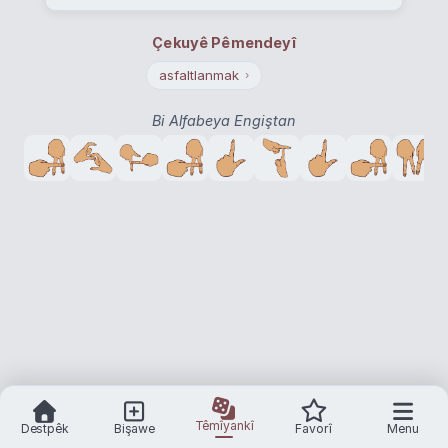
Çekuyê Pêmendeyî
asfaltlanmak
›
Bi Alfabeya Engiştan
Têmîyankî
Destpêk
Bişawe
Favorî
Menu