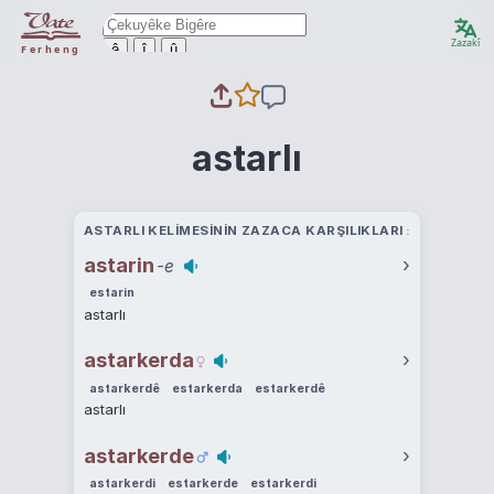
Zazakî
ê
î
û
Ferheng
astarlı
ASTARLI KELIMESININ ZAZACA KARŞILIKLARI
astarin
›
-e
estarin
astarlı
astarkerda
›
astarkerdê
estarkerda
estarkerdê
astarlı
astarkerde
›
astarkerdi
estarkerde
estarkerdi