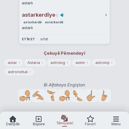
astarlı
astarkerdîye
›
astarkerdê
estarkerdê
astarlı
sıfat
ETÎKET
Çekuyê Pêmendeyî
astar
Astana
astrolog
astım
astroloji
›
›
›
›
›
astronotluk
›
Bi Alfabeya Engiştan
Têmîyankî
Destpêk
Bişawe
Favorî
Menu