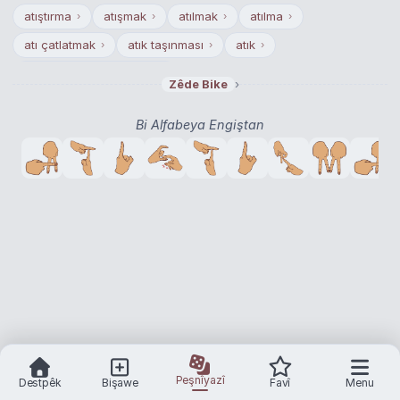
atıştırma
atışmak
atılmak
atılma
›
›
›
›
atı çatlatmak
atık taşınması
atık
›
›
›
atığın yeniden işlenmesi
›
›
Zêde Bike
Bi Alfabeya Engiştan
Peşnîyazî
Destpêk
Bişawe
Favî
Menu