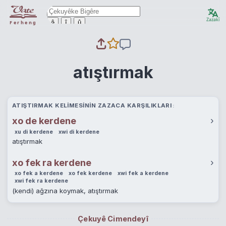
Zazakî
ê
î
û
Ferheng
atıştırmak
ATIŞTIRMAK KELIMESININ ZAZACA KARŞILIKLARI
xo de kerdene
›
xu di kerdene
xwi di kerdene
atıştırmak
xo fek ra kerdene
›
xo fek a kerdene
xo fek kerdene
xwi fek a kerdene
xwi fek ra kerdene
(kendi) ağzına koymak, atıştırmak
Çekuyê Cimendeyî