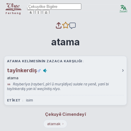
Zazakî
ê
î
û
Ferheng
atama
ATAMA KELIMESININ ZAZACA KARŞILIĞI
tayînkerdiş
›
atama
Rayberîya (rayberî, pîrî û murşîdîye) sulale ra yenê, yanî bi
tayînkerdiş yan kî weçînitiş nîyo.
isim
ETÎKET
Çekuyê Cimendeyî
atamak
›