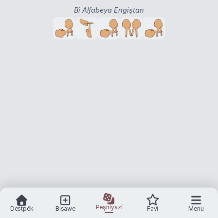
Bi Alfabeya Engiştan
Peşnîyazî
Destpêk
Bişawe
Favî
Menu