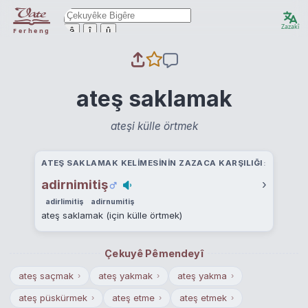
Zazakî
ê
î
û
Ferheng
ateş saklamak
ateşi külle örtmek
ATEŞ SAKLAMAK KELIMESININ ZAZACA KARŞILIĞI
adirnimitiş
›
adirlimitiş
adirnumitiş
ateş saklamak (için külle örtmek)
Çekuyê Pêmendeyî
ateş saçmak
ateş yakmak
ateş yakma
›
›
›
ateş püskürmek
ateş etme
ateş etmek
›
›
›