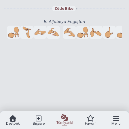
ateş küreği
ateşli silah
ateş
›
›
›
›
Zêde Bike
Bi Alfabeya Engiştan
Têmîyankî
Destpêk
Bişawe
Favorî
Menu